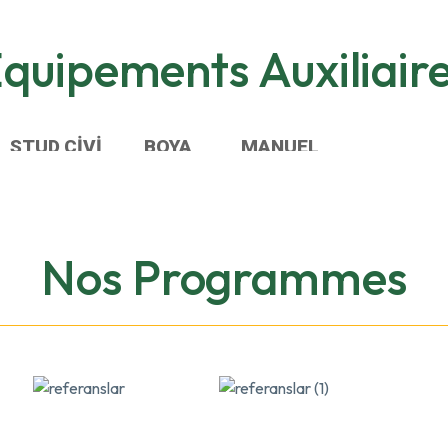
quipements Auxiliair
STUD ÇİVİ
BOYA
MANUEL
KAYNAK
PÜSKÜRTME
SEYYAR
MAKİNESİ
MAKİNESİ
KUMLAMA
MAKİNESİ
Nos Programmes