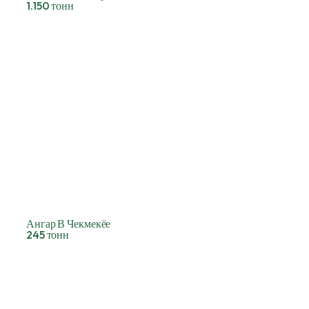
1.150 тонн
Ангар В Чекмекёе
245 тонн