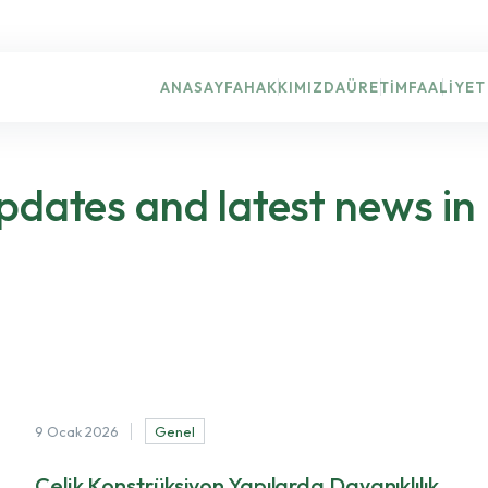
ANASAYFA
HAKKIMIZDA
ÜRETIM
FAALIYET
pdates and latest news in
9 Ocak 2026
Genel
Çelik Konstrüksiyon Yapılarda Dayanıklılık