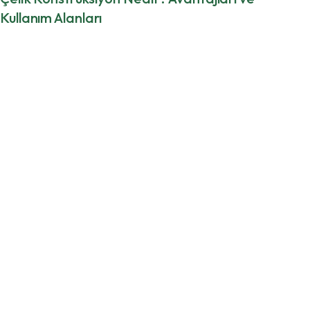
Kullanım Alanları
Çelik Konstrüksiyon Nedir? Avantajları ve Kullanım
AlanlarıÇelik konstrüksiyon yapılar, modern inşaat
sektöründe hem hızlı hem de dayanıklı çözümler...