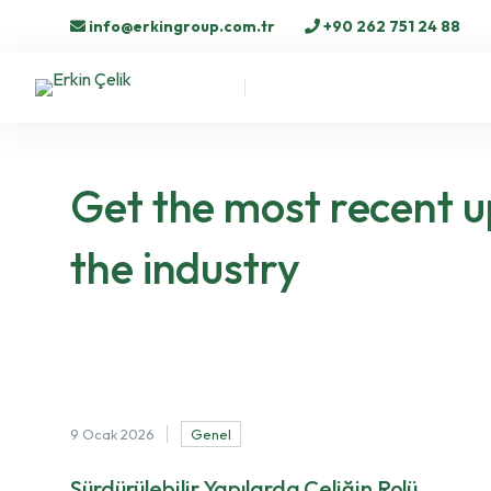
info@erkingroup.com.tr
+90 262 751 24 88
Get the most recent u
the industry
9 Ocak 2026
Genel
Sürdürülebilir Yapılarda Çeliğin Rolü