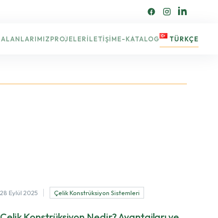
 ALANLARIMIZ
PROJELER
İLETIŞIM
E-KATALOG
TÜRKÇE
Our construction news section covers policy changes,
technological advancements and other significant
events shaping the construction landscape.
28 Eylül 2025
Çelik Konstrüksiyon Sistemleri
Çelik Konstrüksiyon Nedir? Avantajları ve