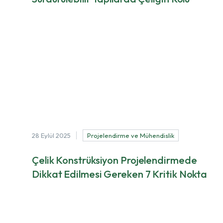
Sürdürülebilirlik, modern yapı sektörünün en önemli
kriterlerinden biri haline gelmiştir. Bu noktada çelik, çevre
dostu özellikleri ve uzun ömürlü y...
28 Eylül 2025
Projelendirme ve Mühendislik
Çelik Konstrüksiyon Projelendirmede
Dikkat Edilmesi Gereken 7 Kritik Nokta
Çelik Konstrüksiyon Projelendirmede Dikkat Edilmesi
Gereken 7 Kritik Nokta Çelik konstrüksiyon projelerinde
başarı, büyük ölçüde doğru projelendirme...