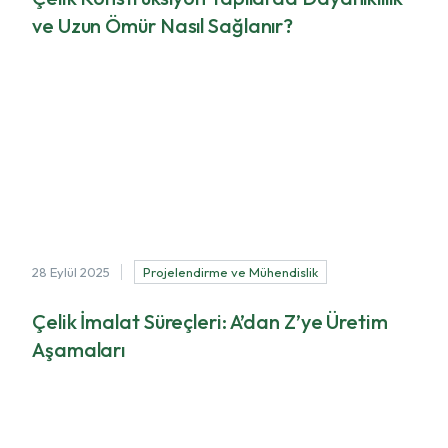
ve Uzun Ömür Nasıl Sağlanır?
Çelik Konstrüksiyon Yapılarda Dayanıklılık ve Uzun Ömür Nasıl
Sağlanır? Çelik konstrüksiyon yapılar, doğru şekilde
tasarlanıp uygulandığında onlarc...
28 Eylül 2025
Projelendirme ve Mühendislik
Çelik İmalat Süreçleri: A’dan Z’ye Üretim
Aşamaları
Çelik İmalat Süreçleri: A’dan Z’ye Üretim Aşamaları Çelik
konstrüksiyon yapılarda dayanıklılık ve kalite, büyük ölçüde
imalat sürecinin doğru planla...