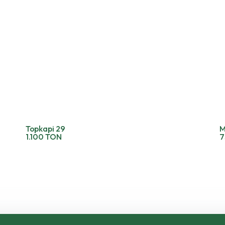
Topkapi 29
M
1.100 TON
7