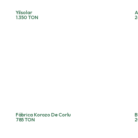
Yilsolar
A
1.350 TON
2
Fábrica Korozo De Corlu
B
785 TON
2