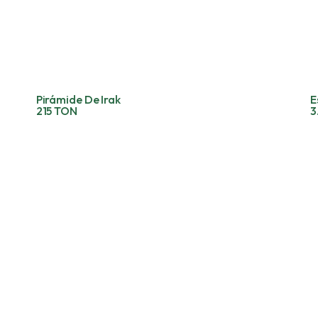
Pirámide De Irak
E
215 TON
3