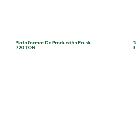
Plataformas De Producción Eruslu
T
720 TON
3