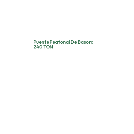
Puente Peatonal De Basora
240 TON