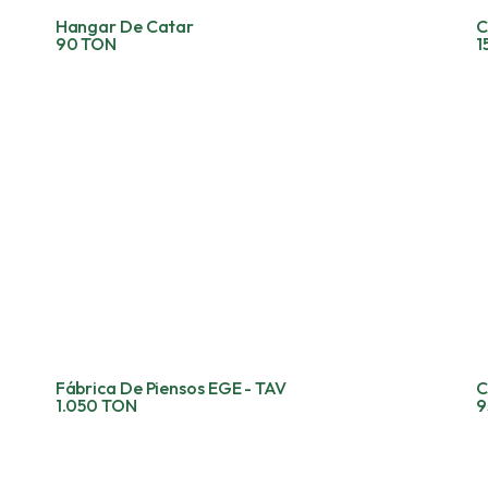
Hangar De Catar
C
90 TON
1
Fábrica De Piensos EGE - TAV
C
1.050 TON
9