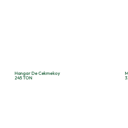
Hangar De Cekmekoy
M
245 TON
3