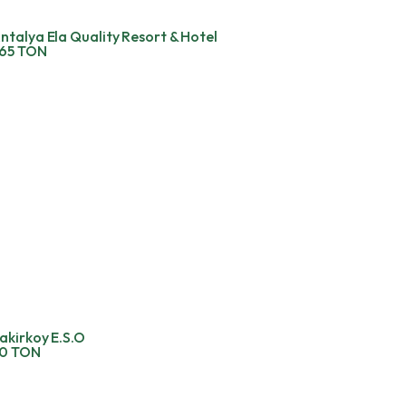
ntalya Ela Quality Resort & Hotel
65 TON
akirkoy E.S.O
0 TON