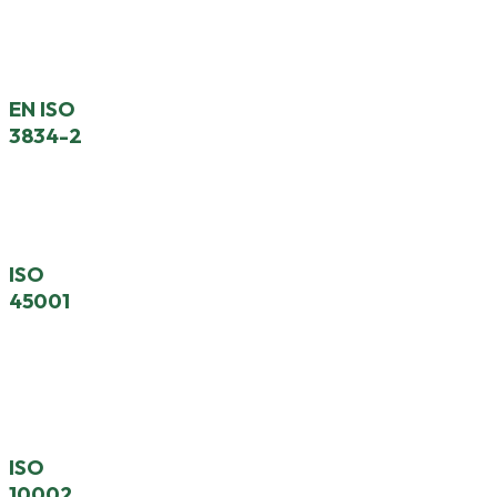
Système De Management Environnemental
EN ISO
3834-2
Qualification De Qualité En Fabrication Soudée
ISO
45001
Système De Management De La Santé Et De La
Sécurité Au Travail
ISO
10002