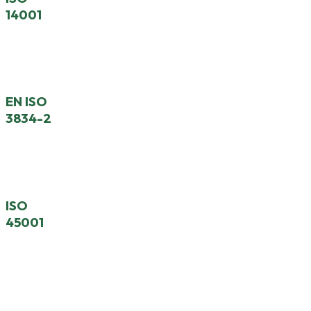
14001
Système De Management Environnemental
EN ISO
3834-2
Exigences De Qualité Pour Le Soudage
ISO
45001
Système De Management De La Santé Et De La
Sécurité Au Travail