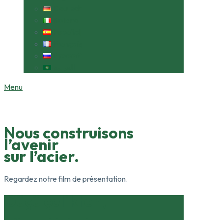
Deutsch
Italiano
Español
Français
Русский
العربية
Menu
Nous construisons
l’avenir
sur l’acier.
Regardez notre film de présentation.
Güçü çelikten,