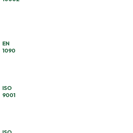
Système De Gestion De La Satisfaction Client Et
Des Réclamations
EN
1090
Qualification De Production D’Acier De Structure
ISO
9001
Système De Management De La Qualité
ISO