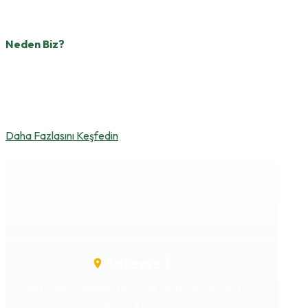
Neden Biz?
Deneyimli kadromuz, kalite odaklı üretim anlayışımız
ve uluslararası standartlara uygun çalışma
disiplinimizle fark yaratıyoruz.
Daha Fazlasını Keşfedin
Adresse 1
Pelitli Mah. Tavşanlı Yolu Cad. 4470 Sk. No: 14/1
Gebze / Kocaeli