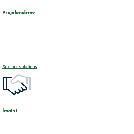
Projelendirme
Firmamız bünyesindeki uzman mühendislik kadromuz
ve geniş danışman ekibimiz ile uluslararası
standartlara uygun, verimlilik ve kalite odaklı optimum
tasarımları bilgisayar destekli sistemlerle titizlikle
gerçekleştirmektedir.
See our solutions
İmalat
Geniş makine parkurumuz ve modern imalat
ekipmanlarımız sayesinde, kapalı ve açık imalat