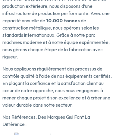
production extérieure, nous disposons d’une
infrastructure de production performante. Avec une
capacité annuelle de
10.000 tonnes
de
construction métallique, nous opérons selon les
standards internationaux. Grâce à notre parc
machines moderne et à notre équipe expérimentée,
nous gérons chaque étape de la fabrication avec
rigueur.
Nous appliquons régulièrement des processus de
contrôle qualité à l’aide de nos équipements certifiés.
En plaçant la confiance et la satisfaction client au
cœur de notre approche, nous nous engageons à
mener chaque projet à son excellence et à créer une
valeur durable dans notre secteur.
Nos Références, Des Marques Qui Font La
Différence :