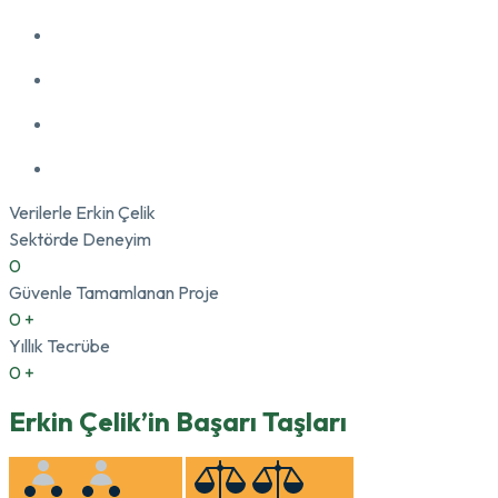
SAĞLAMLIK
DETAY
İTİBAR
HASSASİYET
Verilerle Erkin Çelik
Sektörde Deneyim
0
Güvenle Tamamlanan Proje
0
+
Yıllık Tecrübe
0
+
Erkin Çelik’in Başarı Taşları