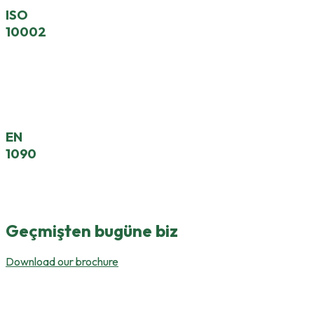
ISO
10002
Système De Management De La Satisfaction Client
Et Des Réclamations
EN
1090
Exigences Pour La Fabrication De Structures En
Acier
Geçmişten bugüne biz
Download our brochure