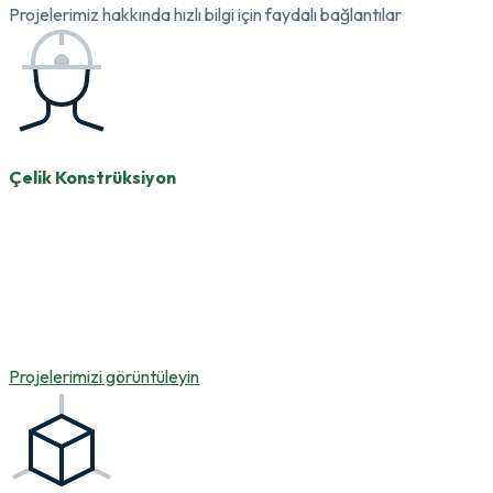
Projelerimiz hakkında hızlı bilgi için faydalı bağlantılar
Çelik Konstrüksiyon
Çağımızda çelik konstrüksiyon yapılar, ekonomik
maliyet ve dayanıklılığıyla en çok tercih edilen
yapılardır. Firmamız, çelik konstrüksiyon
projelendirme, imalat ve montajında tecrübesiyle
yurt içi ve yurt dışı projelerde hizmet vermektedir.
Projelerimizi görüntüleyin