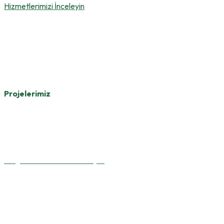
Hizmetlerimizi İnceleyin
Projelerimiz
Yurt içi ve yurt dışında hayata geçirdiğimiz projelerde,
mühendislik gücümüz ve saha deneyimimizle kalıcı ve
güvenilir yapılar inşa ediyoruz.
Projelerimizi Görüntüleyin