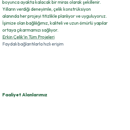
boyunca ayakta kalacak bir miras olarak şekillenir.
Yılların verdiği deneyimle, çelik konstrüksiyon
alanında her projeyi titizlikle planlıyor ve uyguluyoruz.
İşimize olan bağlılığımız, kaliteli ve uzun ömürlü yapılar
ortaya çıkarmamızı sağlıyor.
Erkin Çelik’in Tüm Projeleri
Faydalı bağlantılarla hızlı erişim
Faaliyet Alanlarımız
Çelik konstrüksiyon projelendirme, imalat ve montaj
süreçlerini entegre şekilde yürüterek, her ölçekte
projeye profesyonel çözümler sunuyoruz.