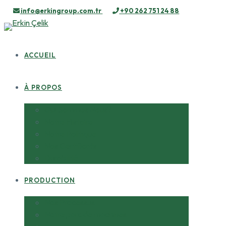
info@erkingroup.com.tr
+90 262 751 24 88
ACCUEIL
À PROPOS
Qui Sommes Nous?
Notre Histoire
Notre Politique
Nos Certificats
Durabilité
PRODUCTION
Nos Processus
Notre parc de machines