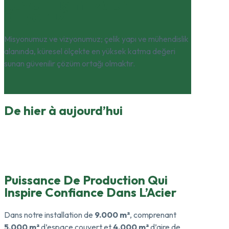
güveni işimizden
alıyoruz.
Misyonumuz ve vizyonumuz; çelik yapı ve mühendislik
alanında, küresel ölçekte en yüksek katma değeri
sunan güvenilir çözüm ortağı olmaktır.
De hier à aujourd’hui
Puissance De Production Qui
Inspire Confiance Dans L’Acier
Dans notre installation de
9.000 m²
, comprenant
5.000 m²
d’espace couvert et
4.000 m²
d’aire de