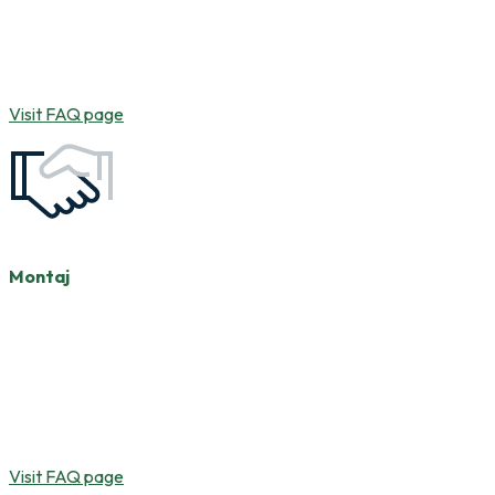
sahalarımızda kalite politikamız doğrultusunda,
yüksek hassasiyet ve süreklilik esas alınarak kusursuz
üretimler gerçekleştirilmektedir.
Visit FAQ page
Montaj
Çelik montajı konusunda uzman ve deneyimli
kadromuzla, yurt içi ve yurt dışındaki şantiyelerde iş
güvenliği, kalite ve zamanlama kriterlerini esas alarak
projeleri planlı ve kontrollü şekilde başarıyla hayata
geçirmekteyiz.
Visit FAQ page